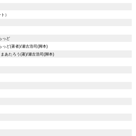
ート）
らっど
っど(著者)/瀬古浩司(脚本)
くまあたろう(著)/瀬古浩司(脚本)