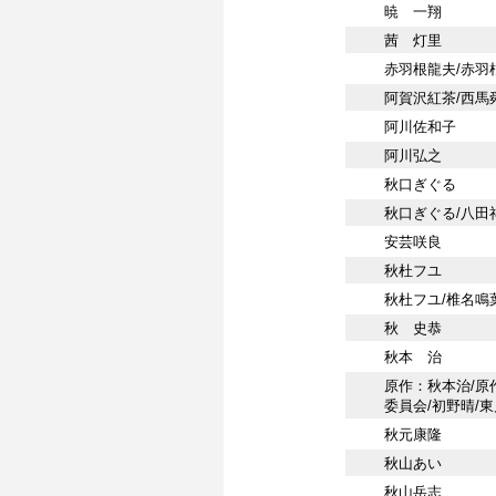
暁 一翔
茜 灯里
赤羽根龍夫/赤羽
阿賀沢紅茶/西馬舜
阿川佐和子
阿川弘之
秋口ぎぐる
秋口ぎぐる/八田
安芸咲良
秋杜フユ
秋杜フユ/椎名鳴
秋 史恭
秋本 治
原作：秋本治/原
委員会/初野晴/
秋元康隆
秋山あい
秋山岳志