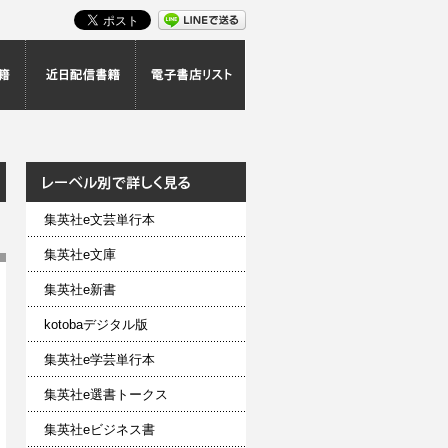
スト
最新配信書籍
近日配信書籍
電子書店リスト
集英社e文芸単行本
集英社e文庫
集英社e新書
kotobaデジタル版
集英社e学芸単行本
集英社e選書トークス
集英社eビジネス書