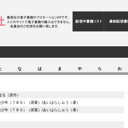
配信中書籍リ
た
な
は
ま
や
ら
わ
ほる（原作）
険少年（ＴＢＳ）（原案）/あいはらしゅう（著）
険少年（ＴＢＳ）（原案）/あいはらしゅう（著）