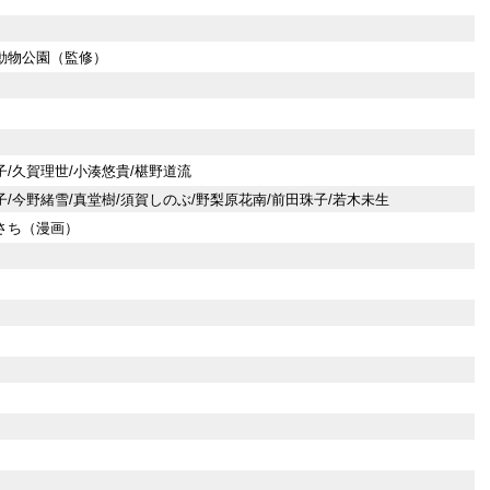
動物公園（監修）
子/久賀理世/小湊悠貴/椹野道流
子/今野緒雪/真堂樹/須賀しのぶ/野梨原花南/前田珠子/若木未生
さち（漫画）