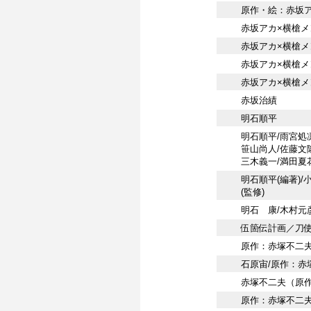
原作・絵：赤坂
赤坂アカ×横槍メ
赤坂アカ×横槍メ
赤坂アカ×横槍メン
赤坂アカ×横槍メン
赤坂治績
明石順平
明石順平/雨宮処凛
笹山尚人/佐藤文隆
三木義一/満田夏
明石順平(編著)
(監修)
明石 康/木村元
伍箇伝計画／刀使
原作：赤塚不二夫
石原宙/原作：赤
赤塚不二夫（原作
原作：赤塚不二夫