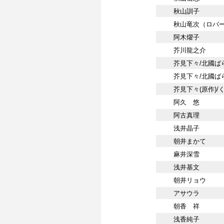
秋山訓子
秋山竜次（ロバ
阿木燿子
芥川龍之介
芥見下々/北國ば
芥見下々/北國ばら
芥見下々(原作)/
阿久 悠
阿古真理
浅井晶子
朝井まかて
麻井深雪
浅井基文
朝井リョウ
アサウラ
朝香 祥
浅香純子