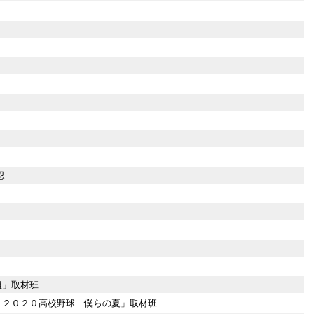
忍
組」取材班
「２０２０高校野球 僕らの夏」取材班