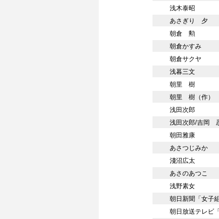
浅木泰昭
あさぎり 夕
朝倉 勲
朝倉かすみ
朝倉サクヤ
浅暮三文
朝里 樹
朝里 樹（作）
浅田次郎
浅田次郎/吉岡 
朝田雅康
あさつじみか
淺沼広太
あさのあつこ
浅野素女
朝日新聞「女子
朝日放送テレビ