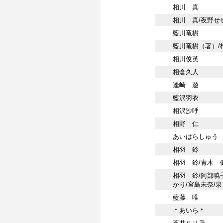
相川 真
相川 真/夜野せ
藍川竜樹
藍川竜樹（著）/
相川俊英
相倉久人
逢崎 遊
藍沢羽衣
相沢沙呼
相野 仁
あいはらしゅう
相羽 鈴
相羽 鈴/青木 
相羽 鈴/阿部暁
かり/宮島未奈/
藍藤 唯
＊あいら＊