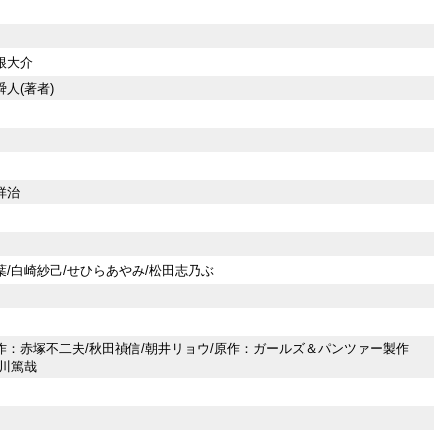
根大介
人(著者)
祥治
葉/白崎紗己/せひらあやみ/松田志乃ぶ
作：赤塚不二夫/秋田禎信/朝井リョウ/原作：ガールズ＆パンツァー製作
東川篤哉