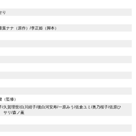
せり
椎葉ナナ（原作）/李正姫（脚本）
健（監修）
子/久賀理世/白川紺子/後白河安寿/一原みう/佐倉ユミ/奥乃桜子/佐原ひ
泉 サリ/森ノ薫