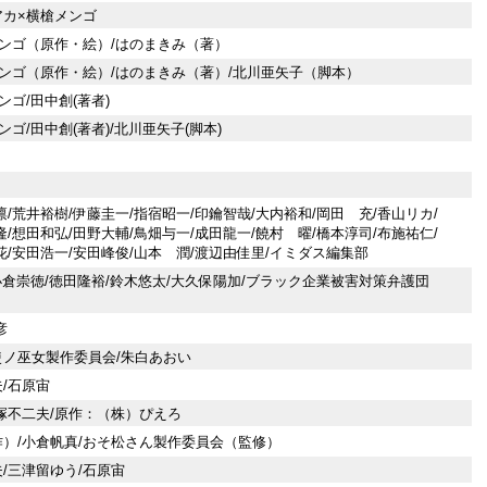
アカ×横槍メンゴ
ンゴ（原作・絵）/はのまきみ（著）
ンゴ（原作・絵）/はのまきみ（著）/北川亜矢子（脚本）
ゴ/田中創(著者)
ゴ/田中創(著者)/北川亜矢子(脚本)
/荒井裕樹/伊藤圭一/指宿昭一/印鑰智哉/大内裕和/岡田 充/香山リカ/
/想田和弘/田野大輔/鳥畑与一/成田龍一/饒村 曜/橋本淳司/布施祐仁/
花/安田浩一/安田峰俊/山本 潤/渡辺由佳里/イミダス編集部
/小倉崇徳/徳田隆裕/鈴木悠太/大久保陽加/ブラック企業被害対策弁護団
彦
ノ巫女製作委員会/朱白あおい
/石原宙
塚不二夫/原作：（株）ぴえろ
）/小倉帆真/おそ松さん製作委員会（監修）
/三津留ゆう/石原宙