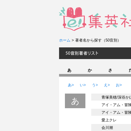
ホーム
>
著者名から探す（50音別）
あ
か
さ
あ>
い>
う>
え>
お>
青塚美穂/深谷か
あ
アイ・アム・冒
アイ・アム・冒
愛上クレ
会川潮