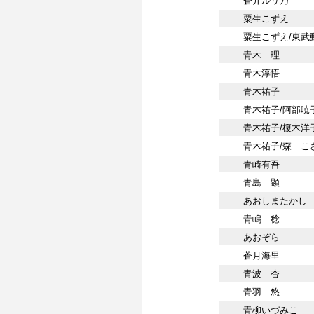
蒼井ルリ乃
粟生こずえ
粟生こずえ/東武
青木 理
青木淳悟
青木祐子
青木祐子/阿部暁
青木祐子/榎木洋
青木祐子/森 こ
青崎有吾
青島 顕
あおしまたかし
青嶋 稔
あおぞら
蒼月海里
青波 杏
青羽 悠
青柳いづみこ