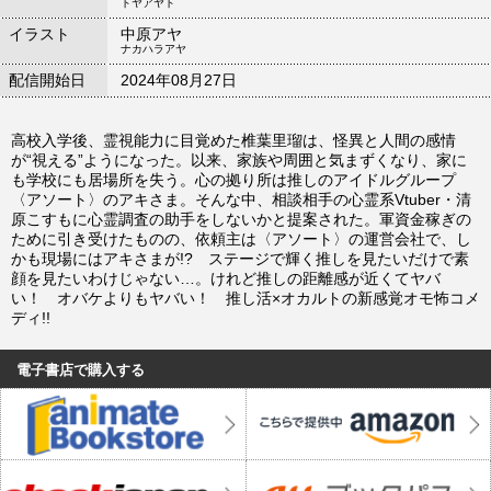
トヤアヤト
イラスト
中原アヤ
ナカハラアヤ
配信開始日
2024年08月27日
高校入学後、霊視能力に目覚めた椎葉里瑠は、怪異と人間の感情
が“視える”ようになった。以来、家族や周囲と気まずくなり、家に
も学校にも居場所を失う。心の拠り所は推しのアイドルグループ
〈アソート〉のアキさま。そんな中、相談相手の心霊系Vtuber・清
原こすもに心霊調査の助手をしないかと提案された。軍資金稼ぎの
ために引き受けたものの、依頼主は〈アソート〉の運営会社で、し
かも現場にはアキさまが!? ステージで輝く推しを見たいだけで素
顔を見たいわけじゃない…。けれど推しの距離感が近くてヤバ
い！ オバケよりもヤバい！ 推し活×オカルトの新感覚オモ怖コメ
ディ!!
電子書店で購入する