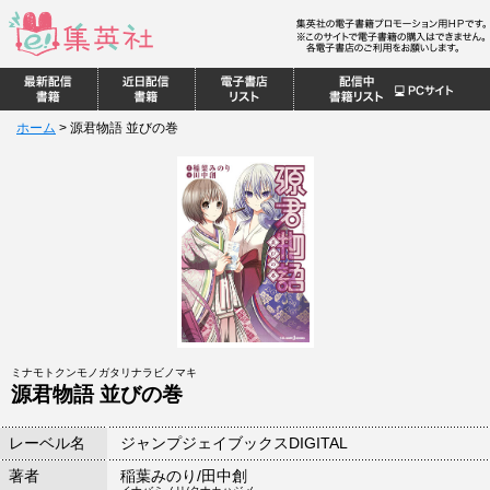
ホーム
>
源君物語 並びの巻
ミナモトクンモノガタリナラビノマキ
源君物語 並びの巻
レーベル名
ジャンプジェイブックスDIGITAL
著者
稲葉みのり/田中創