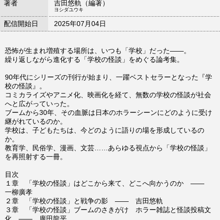
著者
吉田悠軌（編著）
ヨシダユウキ
配信開始日
2025年07月04日
恐怖が生まれ増殖する場所は、いつも「学校」だった――。
繰り返しながら進化する「学校の怪談」をめぐる論考集。
90年代にシリーズの刊行が始まり、一躍ベストセラーとなった『学
校の怪談』。
コミカライズやアニメ化、映画化を経て、無数の学校の怪談が社会
へと広がっていった。
ブームから30年、その血脈は日本のホラーシーンにどのように受け
継がれているのか。
学校は、子どもたちは、今どのように語りの場を形成しているの
か。
教育学、民俗学、漫画、文芸……あらゆる視点から「学校の怪談」
を再照射する一冊。
目次
１章 「学校の怪談」はどこから来て、どこへ向かうのか ――
一柳廣孝
２章 「学校の怪談」と戦争の影 ―― 吉田悠軌
３章 「学校の怪談」ブームのさきがけ ホラー雑誌と怪談投稿文
化 ―― 廣田龍平