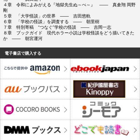
４章 令和によみがえる『地獄先生ぬ～べ～』 ―― 真倉翔 岡野
剛
５章 「大学怪談」の世界 ―― 吉田悠軌
６章 「学校の怪談」を調査する ―― 朝里樹
７章 特別寄稿 “つなぐ”学校の怪談 ―― 吉岡一志
８章 ブックガイド 現代ホラー小説は学校怪談をどう描いてきた
か ―― 朝宮運河
電子書店で購入する