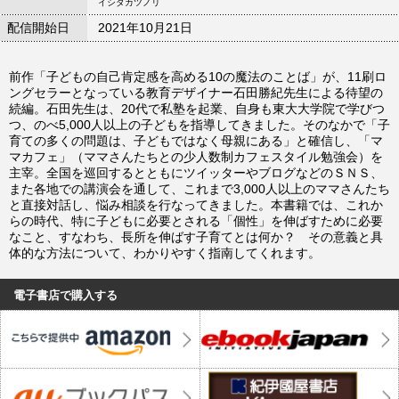
イシダカツノリ
配信開始日
2021年10月21日
前作「子どもの自己肯定感を高める10の魔法のことば」が、11刷ロ
ングセラーとなっている教育デザイナー石田勝紀先生による待望の
続編。石田先生は、20代で私塾を起業、自身も東大大学院で学びつ
つ、のべ5,000人以上の子どもを指導してきました。そのなかで「子
育ての多くの問題は、子どもではなく母親にある」と確信し、「マ
マカフェ」（ママさんたちとの少人数制カフェスタイル勉強会）を
主宰。全国を巡回するとともにツイッターやブログなどのＳＮＳ、
また各地での講演会を通して、これまで3,000人以上のママさんたち
と直接対話し、悩み相談を行なってきました。本書籍では、これか
らの時代、特に子どもに必要とされる「個性」を伸ばすために必要
なこと、すなわち、長所を伸ばす子育てとは何か？ その意義と具
体的な方法について、わかりやすく指南してくれます。
電子書店で購入する