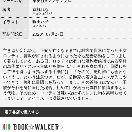
レーベル名
集英社eシフォン文庫
著者
京極れな
キョウゴクレナ
イラスト
駒田ハチ
コマダハチ
配信開始日
2023年07月27日
亡き母が妾妃ゆえ、正妃が亡くなるまでは離宮で質素に育った王女
ロッティ。贅沢が許されるようになった今も慈善活動をしてつまし
く暮らしている。ある日、ロッティは有力な婚約者候補である宰相
の息子エリアスから首飾りを贈られた。それを身に着け、目隠しを
して彼を待つよう指示する手紙には、「その間、絶対誰にも会わな
いように」という注意つき。だが、公爵家の若き当主レンが先にや
ってきて、強引に目隠しを取ってしまう。その首飾りはなんと、王
族がそれを身に着けた場合、初めて目があった異性に欲情するとい
う代物。そのため、ロッティは嫌いなはずのレンに胸を高鳴らせて
しまい…？ ※イラストは収録されていません。
電子書店で購入する