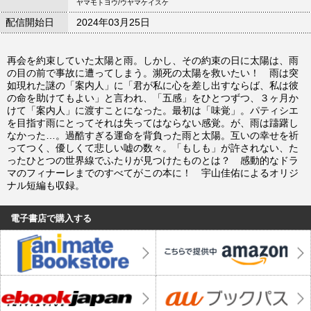
ヤマモトヨウ/ウヤマケイスケ
配信開始日
2024年03月25日
再会を約束していた太陽と雨。しかし、その約束の日に太陽は、雨
の目の前で事故に遭ってしまう。瀕死の太陽を救いたい！ 雨は突
如現れた謎の「案内人」に「君が私に心を差し出すならば、私は彼
の命を助けてもよい」と言われ、「五感」をひとつずつ、３ヶ月か
けて「案内人」に渡すことになった。最初は「味覚」。パティシエ
を目指す雨にとってそれは失ってはならない感覚。が、雨は躊躇し
なかった…。過酷すぎる運命を背負った雨と太陽。互いの幸せを祈
ってつく、優しくて悲しい嘘の数々。「もしも」が許されない、た
ったひとつの世界線でふたりが見つけたものとは？ 感動的なドラ
マのフィナーレまでのすべてがこの本に！ 宇山佳佑によるオリジ
ナル短編も収録。
電子書店で購入する