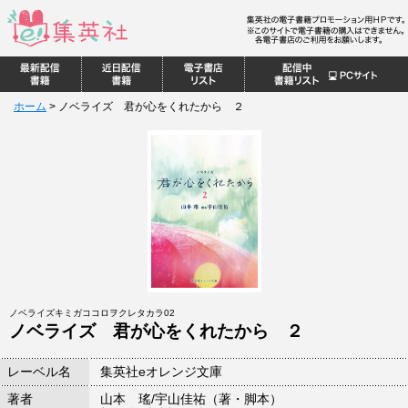
ホーム
>
ノベライズ 君が心をくれたから ２
ノベライズキミガココロヲクレタカラ02
ノベライズ 君が心をくれたから ２
レーベル名
集英社eオレンジ文庫
著者
山本 瑤/宇山佳祐（著・脚本）