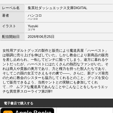
レーベル名
集英社ダッシュエックス文庫DIGITAL
著者
ハンコロ
ハンコロ
イラスト
Yuzuki
ユヅキ
配信開始日
2026年06月25日
女性用アダルトグッズの製作と販売により魔道具屋「ハーベスト」
は順調に売り上げを伸ばしていた。しかし教会により新商品の販売
を差し止められ、一転してピンチに陥ってしまう。途方に暮れるケ
ントだったが、ハーベストにはたくさんの熱烈なファンがいた。そ
れは商人や貴族の奥方であり、力と権力を持った獣人たちであり、
そしてこの国の女王でさえもその虜で――。さらに、新グッズ発売
のために教会のシスターも協力してくれるとのこと。グッズを安心
して販売できるよう、当然ケントとの実験にも参加してくれ
て…!? ムフフな魔道具であんなことやこんなことをしちゃうエッ
チな異世界スローライフ第2弾!!
電子書店で購入する