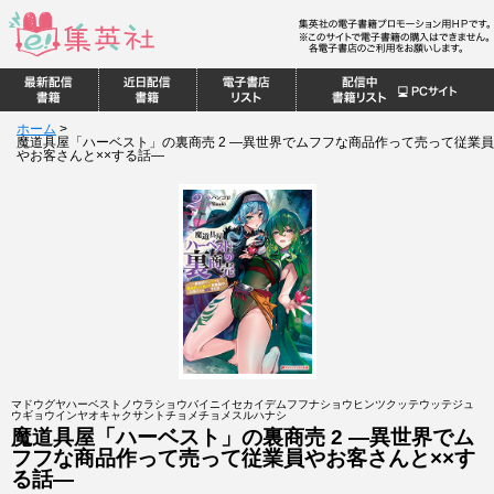
ホーム
>
魔道具屋「ハーベスト」の裏商売 2 ―異世界でムフフな商品作って売って従業員
やお客さんと××する話―
マドウグヤハーベストノウラショウバイニイセカイデムフフナショウヒンツクッテウッテジュ
ウギョウインヤオキャクサントチョメチョメスルハナシ
魔道具屋「ハーベスト」の裏商売 2 ―異世界でム
フフな商品作って売って従業員やお客さんと××す
る話―