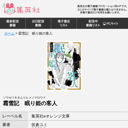
ホーム
>
霜雪記 眠り姫の客人
ソウセツキネムリヒメノマロウド
霜雪記 眠り姫の客人
レーベル名
集英社eオレンジ文庫
著者
佐倉ユミ