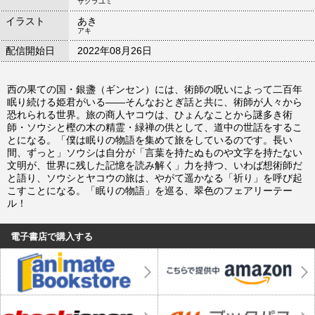
サクラユミ
イラスト
あき
アキ
配信開始日
2022年08月26日
西の果ての国・銀盞（ギンセン）には、術師の呪いによって二百年
眠り続ける姫君がいる――そんなおとぎ話と共に、術師が人々から
恐れられる世界。旅の商人ヤコウは、ひょんなことから謎多き術
師・ソウシと樫の木の精霊・緑禅の供として、道中の世話をするこ
とになる。「僕は眠りの物語を集めて旅をしているのです。長い
間、ずっと」ソウシは自分が「言葉を持たぬものや文字を持たない
文明が、世界に残した記憶を読み解く」力を持つ、いわば想術師だ
と語り、ソウシとヤコウの旅は、やがて遥かなる「祈り」を呼び起
こすことになる。「眠りの物語」を巡る、翠色のフェアリーテー
ル！
電子書店で購入する