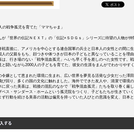
0人の戦争孤児を育てた「ママちゃま」
んが『世界の伝記ＮＥＸＴ』の「伝記×ＳＤＧｓ」シリーズに待望の人物が仲
終戦直後に、アメリカを中心とする連合国軍の兵士と日本人の女性との間に生
国人の父親をもち、顔つきや体つきが日本の子どもと異なっていることを理由
喜は、行き場のない「戦争混血孤児」へいち早く手を差しのべた女性です。戦
見と闘いながら2000人の子どもを育てた、彼女の生涯をまんがでわかりやす
の令嬢として恵まれた環境に生まれ、広い世界を夢見る活発な少女だった澤田
飛び回り、多くの国の文化に触れました。海外でできた友人や、清潔で環境の
本に戻った美喜は、戦後の混乱のなかで「戦争混血孤児」たちを取り巻く厳し
ザベス・サンダース・ホームという孤児院をつくり、子どもたちが生きていく
まず行動を続ける美喜の活動は偏見を持っていた人びとの意識を変え、日本と
。