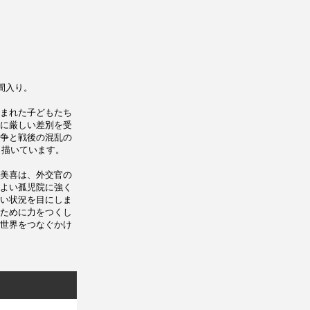
間入り。
まれた子どもたち
に厳しい差別を受
争と戦後の混乱の
く描いています。
美喜は、外交官の
よい孤児院に強く
い状況を目にしま
ために力をつくし
世界をつなぐかけ