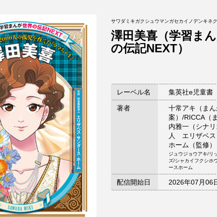
サワダミキガクシュウマンガセカイノデンキネ
澤田美喜（学習まん
の伝記NEXT）
レーベル名
集英社e児童書
著者
十常アキ（まん
案）/RICCA
内雅一（シナリ
人 エリザベス
ホーム（監修）
ジュウジョウアキ/リ
ズ/シャカイフクシホ
ースホーム
配信開始日
2026年07月06