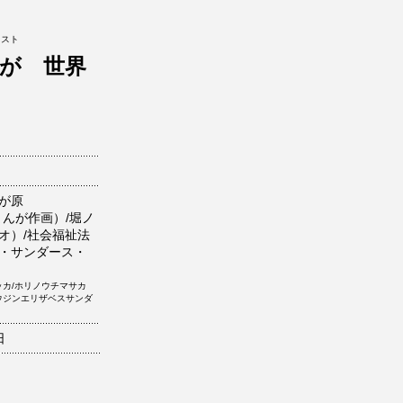
クスト
が 世界
が原
（まんが作画）/堀ノ
オ）/社会福祉法
・サンダース・
ッカ/ホリノウチマサカ
ウジンエリザベスサンダ
日