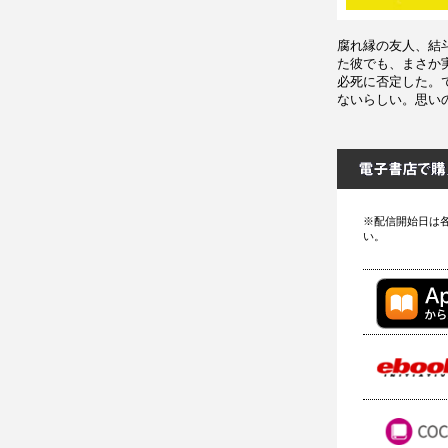
腐れ縁の友人、結
た彼でも、まさか
必死に否定した。
ないらしい。思い
※配信開始日は
い。