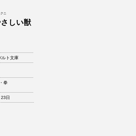
イクニ
やさしい獣
バルト文庫
・拳
月23日