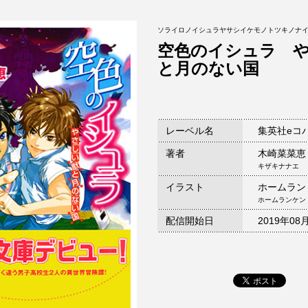
ソライロノイシュラヤサシイケモノトツキノナ
空色のイシュラ 
と月のない国
レーベル名
集英社eコ
著者
木崎菜菜恵
キザキナナエ
イラスト
ホームラン
ホームランケン
配信開始日
2019年08