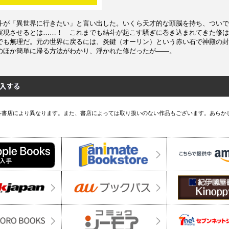
斗が「異世界に行きたい」と言い出した。いくら天才的な頭脳を持ち、ついで
実現させるとは……！ これまでも結斗が起こす騒ぎに巻き込まれてきた修は
でも無理だ。元の世界に戻るには、炎鍵（オーリン）という赤い石で神殿の封
のほか簡単に帰る方法がわかり、浮かれた修だったが――。
各書店により異なります。また、書店によっては取り扱いのない作品もございます。あらか