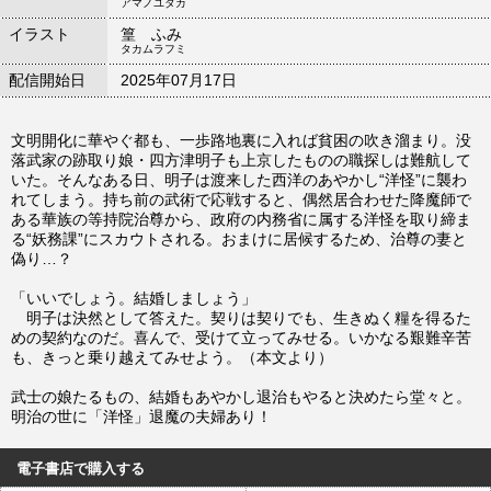
アマノユタカ
イラスト
篁 ふみ
タカムラフミ
配信開始日
2025年07月17日
文明開化に華やぐ都も、一歩路地裏に入れば貧困の吹き溜まり。没
落武家の跡取り娘・四方津明子も上京したものの職探しは難航して
いた。そんなある日、明子は渡来した西洋のあやかし“洋怪”に襲わ
れてしまう。持ち前の武術で応戦すると、偶然居合わせた降魔師で
ある華族の等持院治尊から、政府の内務省に属する洋怪を取り締ま
る“妖務課”にスカウトされる。おまけに居候するため、治尊の妻と
偽り…？
「いいでしょう。結婚しましょう」
明子は決然として答えた。契りは契りでも、生きぬく糧を得るた
めの契約なのだ。喜んで、受けて立ってみせる。いかなる艱難辛苦
も、きっと乗り越えてみせよう。（本文より）
武士の娘たるもの、結婚もあやかし退治もやると決めたら堂々と。
明治の世に「洋怪」退魔の夫婦あり！
電子書店で購入する