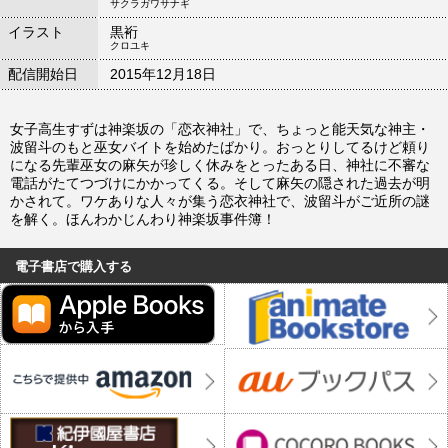
サクラガワサナギ
イラスト
黒裄
クロユキ
配信開始日
2015年12月18日
女子高生すずは神楽坂の「恋衣神社」で、ちょっと能天気な神主・
波留斗のもと巫女バイトを始めたばかり。おっとりしてるけど頼り
になる先輩巫女の麻矢が珍しく休みをとったある日、神社に不審な
電話がたてつづけにかかってくる。そして麻矢の隠された過去が明
かされて。ワケありな人々が集う恋衣神社で、波留斗がご近所の謎
を解く。ほんわかじんわり神楽坂事件簿！
電子書店で購入する