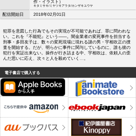
作・イラスト）
キタミサキ/ミヤツキアラタ/カンザキユウヤ
配信開始日
2018年02月01日
犯罪を意図した行為でもその実現が不可能であれば、罪に問われな
い。これを『不能犯』という――。闇金業者の変死事件を担当する
刑事・多田友子は、数々の変死現場に現れる謎の男・宇相吹正の捜
査を開始する。だが、明らかに事件に関与しているのに、誰も彼の
犯行を実証出来ない。操作が行き詰まる中、宇相吹は、依頼人の歪
んだ思いに応え、次々と人を殺めていく…。
電子書店で購入する