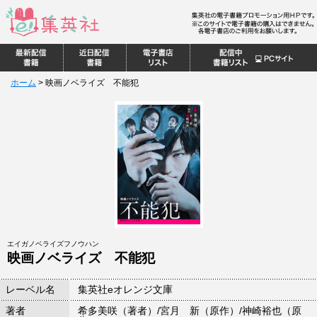
ホーム
>
映画ノベライズ 不能犯
エイガノベライズフノウハン
映画ノベライズ 不能犯
レーベル名
集英社eオレンジ文庫
著者
希多美咲（著者）/宮月 新（原作）/神崎裕也（原