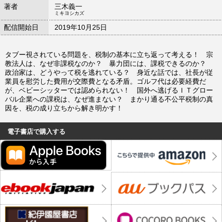
著者
三木義一
ミキヨシカズ
配信開始日
2019年10月25日
タブー視されている問題を、税制の基本に立ち返って考える！ 宗
教法人は、なぜ非課税なのか？ 暴力団には、課税できるのか？
政治家は、どうやって税を逃れている？ 身近な話では、社長が従
業員を慰労した費用が交際費となる矛盾。ゴルフ代は必要経費だ
が、ベビーシッターでは認められない！ 国外へ逃げるＩＴグロー
バル企業への課税は、なぜ進まない？ まかり通る不公平税制の真
因を、税の成り立ちから解き明かす！
電子書店で購入する