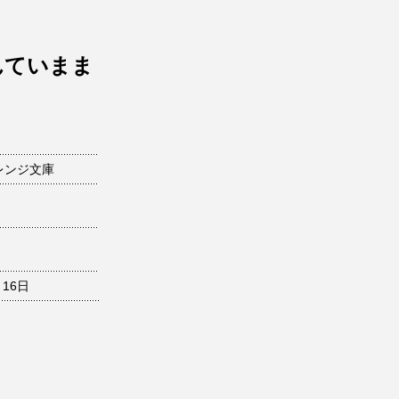
んていまま
レンジ文庫
月16日