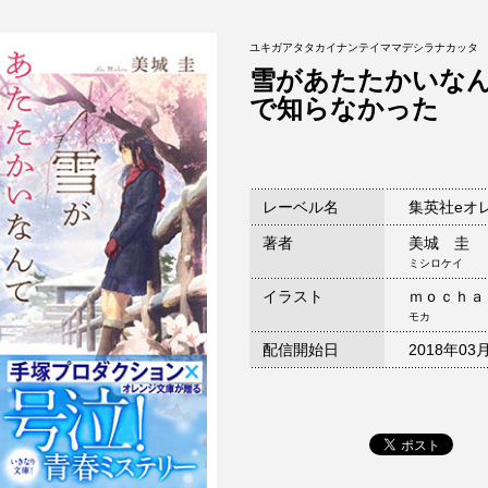
ユキガアタタカイナンテイママデシラナカッタ
雪があたたかいな
で知らなかった
レーベル名
集英社eオ
著者
美城 圭
ミシロケイ
イラスト
ｍｏｃｈａ
モカ
配信開始日
2018年03