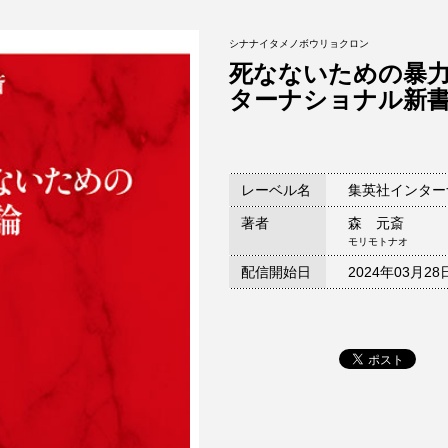
シナナイタメノボウリョクロン
死なないための暴
ターナショナル新
レーベル名
集英社インター
著者
森 元斎
モリモトナオ
配信開始日
2024年03月28