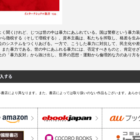
よく聞くけれど、じつは世の中は暴力にあふれている。国は警察という暴力装
から徴税する（そして増税する）。資本主義は、私たちを搾取し、格差を生み
位のシステムをつくりあげる。一方で、こうした暴力に対抗して、民主化や差
、また暴力である。世の中にあふれる暴力には、否定すべきものと、肯定せざ
止の「暴力反対」から抜け出し、世界の思想・運動から倫理的な力のあり方を
各書店により異なります。また、書店によっては取り扱いのない作品もございます。あらか