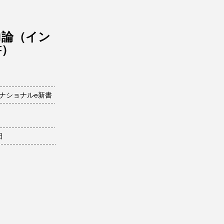
力論（イン
書）
ナショナルe新書
日