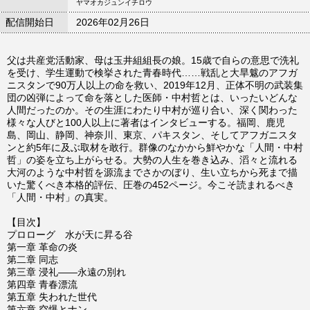
ヤマオカジュンイチロウ
配信開始日
2026年02月26日
父は共産党活動家、母は玉井組組長の娘。15歳で自らの意思で洗礼
を受け、学生運動で検挙された青春時代……戦乱と大旱魃のアフガ
ニスタンで90万人以上の命を救い、2019年12月、正体不明の武装集
団の凶弾によって命を落とした医師・中村哲とは、いったいどんな
人間だったのか。その生涯にわたり中村が巡り合い、深く関わった
様々な人びと100人以上に著者はインタビューする。福岡、鹿児
島、岡山、静岡、神奈川、東京、パキスタン、そしてアフガニスタ
ンと約5年に及ぶ取材を敢行。群像のなかから鮮やかな「人間・中村
哲」の姿を立ち上がらせる。大勢の人生を巻き込み、滔々と流れる
大河のような中村哲を源流までさかのぼり、生い立ちから死まで描
いた驚くべき本格的評伝、圧巻の452ページ。今こそ読まれるべき
「人間・中村」の真実。
【目次】
プロローグ 水が天に昇る谷
第一章 革命の炎
第二章 同志
第三章 浸礼――永遠の別れ
第四章 青春漂流
第五章 失われた世代
第六章 空爆とナン