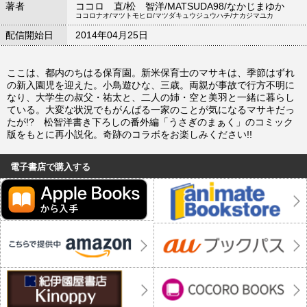
著者
ココロ 直/松 智洋/MATSUDA98/なかじまゆか
ココロナオ/マツトモヒロ/マツダキュウジュウハチ/ナカジマユカ
配信開始日
2014年04月25日
ここは、都内のちはる保育園。新米保育士のマサキは、季節はずれ
の新入園児を迎えた。小鳥遊ひな、三歳。両親が事故で行方不明に
なり、大学生の叔父・祐太と、二人の姉・空と美羽と一緒に暮らし
ている。大変な状況でもがんばる一家のことが気になるマサキだっ
たが!? 松智洋書き下ろしの番外編「うさぎのまぁく」のコミック
版をもとに再小説化。奇跡のコラボをお楽しみください!!
電子書店で購入する