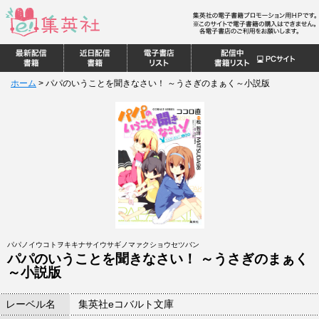
ホーム
>
パパのいうことを聞きなさい！ ～うさぎのまぁく～小説版
パパノイウコトヲキキナサイウサギノマァクショウセツバン
パパのいうことを聞きなさい！ ～うさぎのまぁく
～小説版
レーベル名
集英社eコバルト文庫