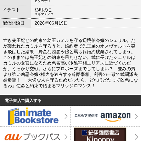
ヒダカサワ
イラスト
杉町のこ
スギマチノコ
配信開始日
2026年06月19日
亡き先王妃との約束で幼王カミルを守る辺境伯令嬢のシェリル。だ
が襲われたカミルを守ろうと、婚約者で先王弟のオスヴァルトを突
き飛ばした結果、野蛮な凶悪令嬢と罵られ婚約破棄されてしまう。
このままでは先王妃との約束を果たせない。武に長けたシェリルは
カミルの女官になるため悪名高い冷酷宰相エリアスに近づくのだ
が、うっかり交戦。さらにプロポーズまでしてしまい？ 並みの男
より強い凶悪令嬢×権力を独占する冷酷宰相、利害の一致で武闘派夫
婦爆誕!! 「大切な人を守るためだったら、どれほどだって凶悪にな
るわ」使命と約束で始まるマリッジロマンス！
電子書店で購入する