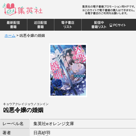
ホーム
>
凶悪令嬢の婚姻
キョウアクレイジョウノコンイン
凶悪令嬢の婚姻
レーベル名
集英社eオレンジ文庫
著者
日高砂羽