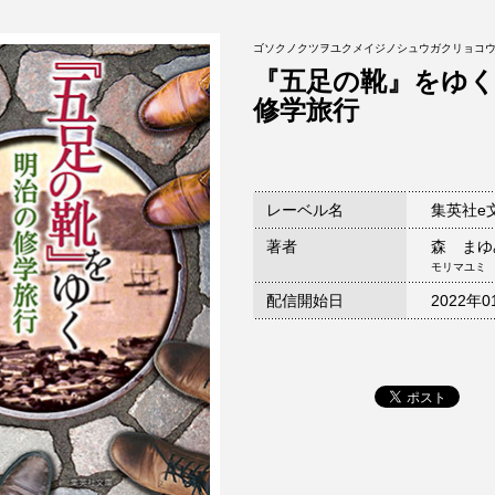
ゴソクノクツヲユクメイジノシュウガクリョコ
『五足の靴』をゆ
修学旅行
レーベル名
集英社e
著者
森 まゆ
モリマユミ
配信開始日
2022年0