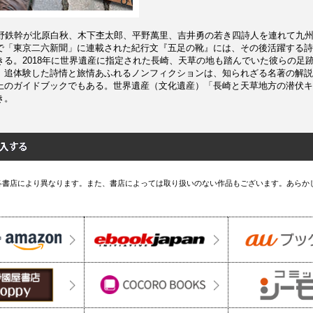
謝野鉄幹が北原白秋、木下杢太郎、平野萬里、吉井勇の若き四詩人を連れて九
で「東京二六新聞」に連載された紀行文『五足の靴』には、その後活躍する詩
る。2018年に世界遺産に指定された長崎、天草の地も踏んでいた彼らの足跡
、追体験した詩情と旅情あふれるノンフィクションは、知られざる名著の解説
上のガイドブックでもある。世界遺産（文化遺産）「長崎と天草地方の潜伏キ
き。
各書店により異なります。また、書店によっては取り扱いのない作品もございます。あらか