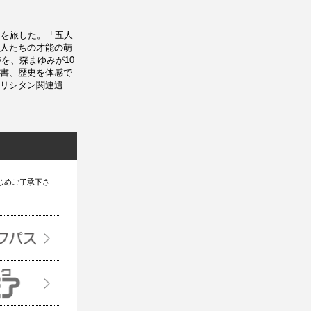
州を旅した。「五人
人たちの才能の萌
を、森まゆみが10
書、歴史を体感で
リシタン関連遺
じめご了承下さ