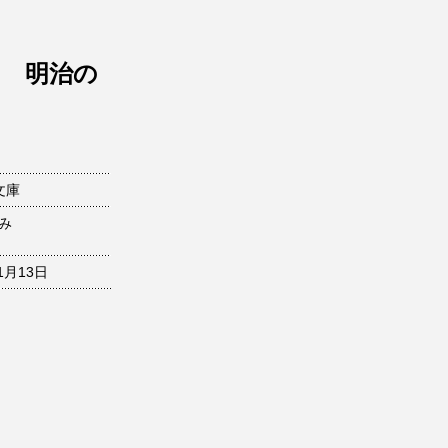
ウ
く 明治の
文庫
み
1月13日