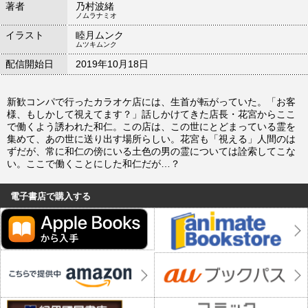
著者
乃村波緒
ノムラナミオ
イラスト
睦月ムンク
ムツキムンク
配信開始日
2019年10月18日
新歓コンパで行ったカラオケ店には、生首が転がっていた。「お客
様、もしかして視えてます？」話しかけてきた店長・花宮からここ
で働くよう誘われた和仁。この店は、この世にとどまっている霊を
集めて、あの世に送り出す場所らしい。花宮も「視える」人間のは
ずだが、常に和仁の傍にいる土色の男の霊については詮索してこな
い。ここで働くことにした和仁だが…？
電子書店で購入する