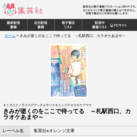
ホーム
>
きみが逝くのをここで待ってる ～札駅西口、カラオケあまや～
キミガユクノヲココデマッテルサツエキニシグチカラオケアマヤ
きみが逝くのをここで待ってる ～札駅西口、カ
ラオケあまや～
レーベル名
集英社eオレンジ文庫