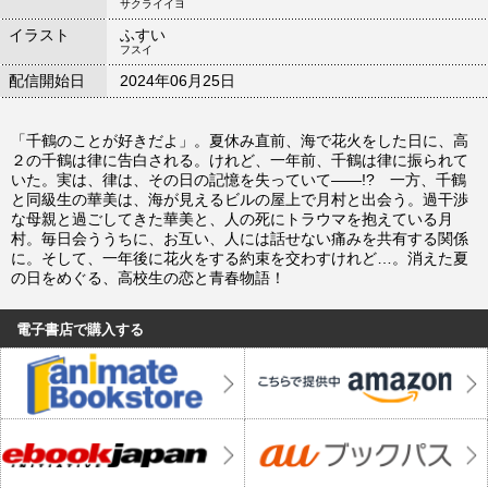
サクライイヨ
イラスト
ふすい
フスイ
配信開始日
2024年06月25日
「千鶴のことが好きだよ」。夏休み直前、海で花火をした日に、高
２の千鶴は律に告白される。けれど、一年前、千鶴は律に振られて
いた。実は、律は、その日の記憶を失っていて――!? 一方、千鶴
と同級生の華美は、海が見えるビルの屋上で月村と出会う。過干渉
な母親と過ごしてきた華美と、人の死にトラウマを抱えている月
村。毎日会ううちに、お互い、人には話せない痛みを共有する関係
に。そして、一年後に花火をする約束を交わすけれど…。消えた夏
の日をめぐる、高校生の恋と青春物語！
電子書店で購入する