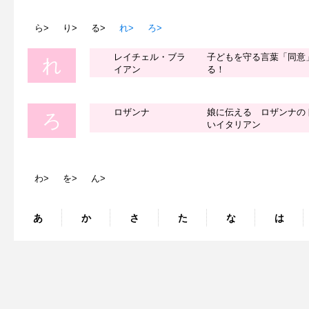
ら>
り>
る>
れ>
ろ>
レイチェル・ブラ
子どもを守る言葉「同意
れ
イアン
る！
ロザンナ
娘に伝える ロザンナの
ろ
いイタリアン
わ>
を>
ん>
あ
か
さ
た
な
は