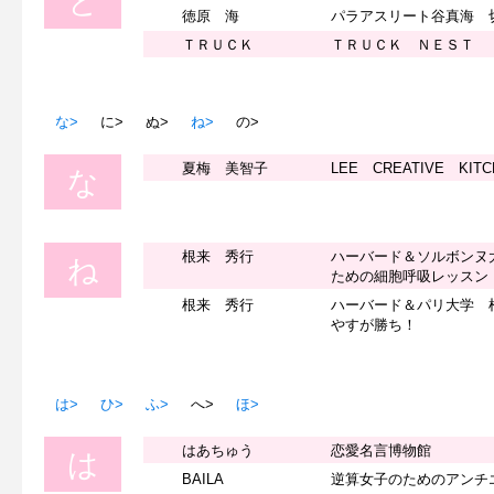
と
徳原 海
パラアスリート谷真海 
ＴＲＵＣＫ
ＴＲＵＣＫ ＮＥＳＴ
な>
に>
ぬ>
ね>
の>
夏梅 美智子
LEE CREATIVE KI
な
根来 秀行
ハーバード＆ソルボンヌ
ね
ための細胞呼吸レッスン
根来 秀行
ハーバード＆パリ大学 
やすが勝ち！
は>
ひ>
ふ>
へ>
ほ>
はあちゅう
恋愛名言博物館
は
BAILA
逆算女子のためのアンチ