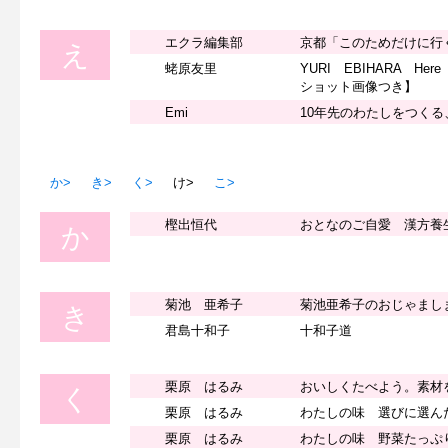
エクラ編集部
京都「このためだけに行
え
蛯原友里
YURI EBIHARA H
ショット画像つき】
Emi
10年先のわたしをつくる
か>
き>
く>
け>
こ>
樫出恒代
おとなのご自愛 漢方養
か
菊池 亜希子
菊池亜希子のおじゃまし
き
君島十和子
十和子道
栗原 はるみ
おいしくたべよう。素材
く
栗原 はるみ
わたしの味 選びに選んだ
栗原 はるみ
わたしの味 野菜たっぷ