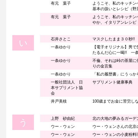
有元 葉子
ようこそ、私のキッチン
基本の扱いとレシピ（野
有元 葉子
ようこそ、私のキッチン
やか、イタリアンレシピ
石井さとこ
マスクしたまま３０秒!!
い
一条ゆかり
【電子オリジナル】男
たるんだ心に一喝!! 一
一条ゆかり
不倫、それは峠の茶屋に
りの金言集
一条ゆかり
「私の履歴書」にうっか
一般社団法人 日
サプリメント健康事典
本サプリメント協
会
井戸美枝
100歳までお金に苦労し
上野 砂由紀
北の大地の夢みるガーデ
う
ウー・ウェン
ウー・ウェンさんの北京
ウー・ウェン
ウー・ウェンの小麦粉料