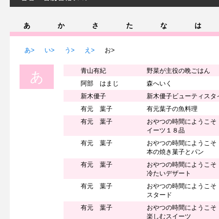
あ
か
さ
た
な
は
あ>
い>
う>
え>
お>
青山有紀
野菜が主役の晩ごはん
あ
阿部 はまじ
森へいく
新木優子
新木優子ビューティスタ
有元 葉子
有元葉子の魚料理
有元 葉子
おやつの時間にようこそ
イーツ１８品
有元 葉子
おやつの時間にようこそ
本の焼き菓子とパン
有元 葉子
おやつの時間にようこそ
冷たいデザート
有元 葉子
おやつの時間にようこそ
スタード
有元 葉子
おやつの時間にようこそ
楽しむスイーツ