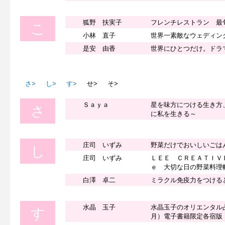
狐野 扶実子
フレンチレストラン 最
こ
小林 直子
世界一素敵なウェディン
是安 由香
世界にひとつだけ。ドラ
さ>
し>
す>
せ>
そ>
Ｓａｙａ
星を味方につける生き方
さ
に私を生きる～
庄司 いずみ
野菜だけでおいしいごは
し
庄司 いずみ
ＬＥＥ ＣＲＥＡＴＩＶ
ｅ 大切な日の野菜料理
白澤 卓二
ミラクル免疫力をつける
水晶 玉子
水晶玉子のオリエンタル
す
月）電子書籍限定各宿版