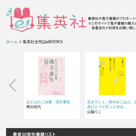
ホーム
>
集英社女性誌eBOOKS
漢方養生
生きていく、軽やかごはん 道
「私の履歴書」にうっかり
具ひとつでずっと好き…
ら、家の掃除をするは…
山脇りこ
一条ゆかり