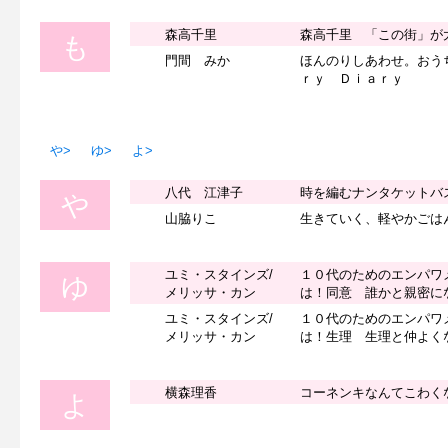
森高千里
森高千里 「この街」が
も
門間 みか
ほんのりしあわせ。おう
ｒｙ Ｄｉａｒｙ
や>
ゆ>
よ>
八代 江津子
時を編むナンタケットバ
や
山脇りこ
生きていく、軽やかごは
ユミ・スタインズ/
１０代のためのエンパワ
ゆ
メリッサ・カン
は！同意 誰かと親密に
ユミ・スタインズ/
１０代のためのエンパワ
メリッサ・カン
は！生理 生理と仲よく
横森理香
コーネンキなんてこわく
よ