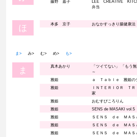
藤野 嘉子
LEE CREATIVE KI
弁当
本多 京子
おなかすっきり腸健康法
ほ
ま>
み>
む>
め>
も>
真木あかり
「ツイてない」 「もう
ま
～
雅姫
ａ Ｔａｂｌｅ 雅姫の
雅姫
ＩＮＴＥＲＩＯＲ ＴＲ
家
雅姫
おむすびころりん
雅姫
SENS de MASAKI vol.5
雅姫
ＳＥＮＳ ｄｅ ＭＡＳ
雅姫
ＳＥＮＳ ｄｅ ＭＡＳ
雅姫
ＳＥＮＳ ｄｅ ＭＡＳ