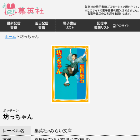
ホーム
>
坊っちゃん
ボッチャン
坊っちゃん
レーベル名
集英社eみらい文庫
著者
夏目漱石(作)/森川成美(構成)