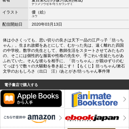
ナツメソウセキ/モリカワシゲミ
イラスト
優（絵）
ユウ
配信開始日
2020年03月13日
体は小さくっても、思い切りの良さは天下一品の江戸っ子「坊っち
ゃん」。生まれ故郷をあとにして、むかった先は、遠く離れた四国
の中学校。数学の先生として、教師生活をスタートさせてみたもの
の、そこには個性的な服装や性格の先生や、手ごわい生徒たちがあ
ふれていた。そんな彼らを相手に、「坊っちゃん」が親ゆずりのむ
てっぽうで数々の大騒動を巻き起こす！【もくじ】坊っちゃん/漱石
文学のおもしろさ（出口 汪）/あとがき/坊っちゃん事件簿
電子書店で購入する