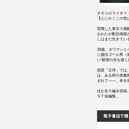
オモコロライター
【とにかくこの世
荒廃した東京で過
おわたが配信画面
しはまだ生きてい
29歳、タワマン
に婚活ゴール男（
い”願望の先を描
惑星「王球」では
は、ある村の老骸
まれて――。命を
ほか全５編を収録
ＳＦ短編集。