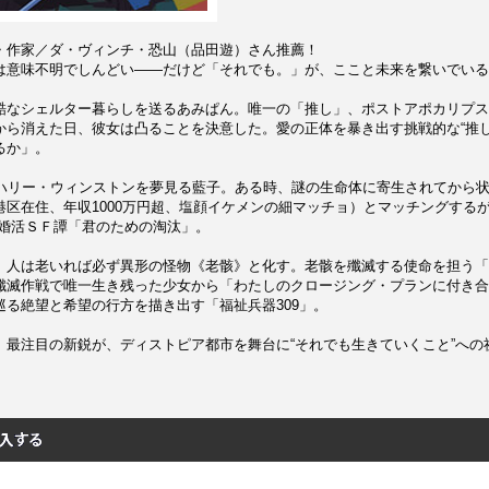
・作家／ダ・ヴィンチ・恐山（品田遊）さん推薦！
は意味不明でしんどい――だけど「それでも。」が、ここと未来を繋いでいる
酷なシェルター暮らしを送るあみぱん。唯一の「推し」、ポストアポカリプス
から消えた日、彼女は凸ることを決意した。愛の正体を暴き出す挑戦的な“推し
るか」。
とハリー・ウィンストンを夢見る藍子。ある時、謎の生命体に寄生されてから
港区在住、年収1000万円超、塩顔イケメンの細マッチョ）とマッチングするが
く婚活ＳＦ譚「君のための淘汰」。
、人は老いれば必ず異形の怪物《老骸》と化す。老骸を殲滅する使命を担う「
殲滅作戦で唯一生き残った少女から「わたしのクロージング・プランに付き合
巡る絶望と希望の行方を描き出す「福祉兵器309」。
。最注目の新鋭が、ディストピア都市を舞台に“それでも生きていくこと”への