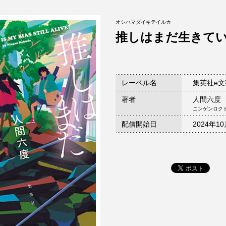
オシハマダイキテイルカ
推しはまだ生きて
レーベル名
集英社e
著者
人間六度
ニンゲンロク
配信開始日
2024年1