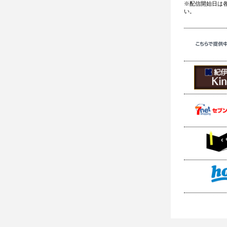
※配信開始日は
い。