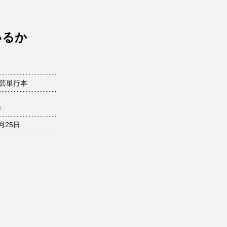
いるか
文芸単行本
ド
0月25日