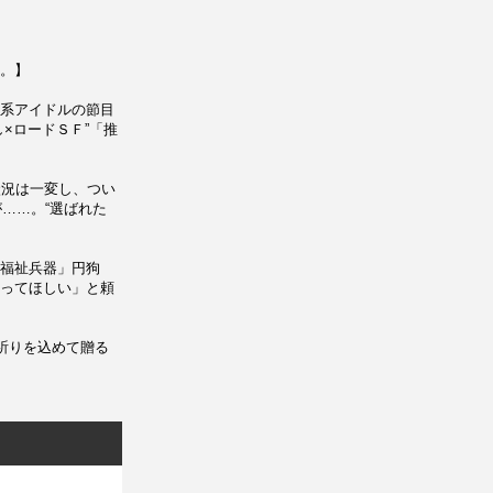
。】
系アイドルの節目
×ロードＳＦ”「推
状況は一変し、つい
……。“選ばれた
福祉兵器」円狗
ってほしい」と頼
祈りを込めて贈る