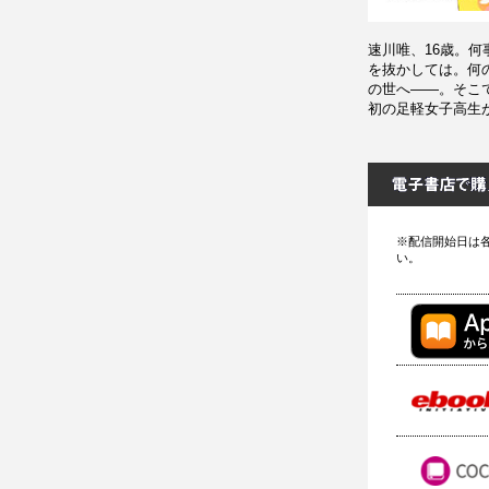
速川唯、16歳。
を抜かしては。何
の世へ――。そこ
初の足軽女子高生
※配信開始日は
い。