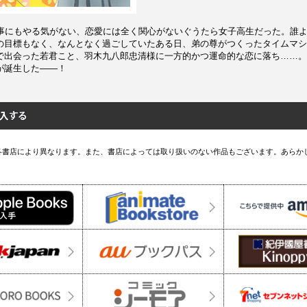
何事にもやる気がない、恋愛には全く関心がないぐうたら女子高生だった。誰
の目標もなく、なんとなく過ごしていたある日、弟の尊がつくったタイムマシ
で出会った若君こと、羽木九八郎忠清様に一方的かつ運命的な恋に落ち……。
が誕生した――！
各書店により異なります。また、書店によっては取り扱いのない作品もございます。あらか