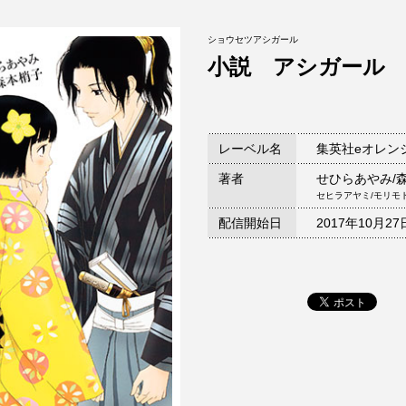
ショウセツアシガール
小説 アシガール
レーベル名
集英社eオレン
著者
せひらあやみ/
セヒラアヤミ/モリモ
配信開始日
2017年10月27