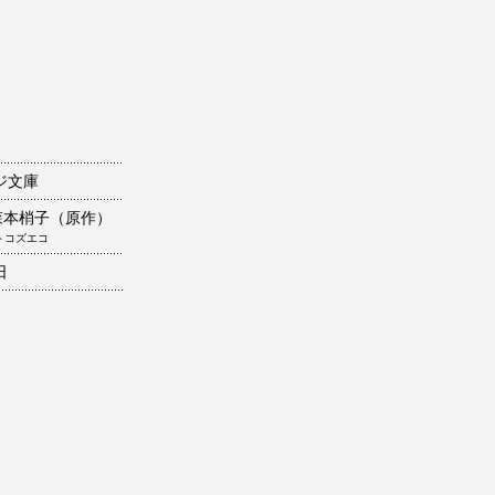
ジ文庫
森本梢子（原作）
トコズエコ
日