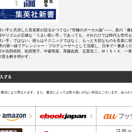
歌い手と共演した音楽家が語るかつてない“究極のボーカル論”――。真の「優
程やリズムが正確な「うまい歌い手」であっても、それだけでは時代も世代も
歌い手」ではない。彼らはテクニックではなく、もっと大切なものを音楽に宿
音楽界の第一線でアレンジャー・プロデューサーとして活躍し、日本で一番多く
実や吉田拓郎、松田聖子、中森明菜、斉藤由貴、玉置浩二、ＭＩＳＩＡ、一青
本質を解き明かす。
各書店により異なります。また、書店によっては取り扱いのない作品もございます。あらか