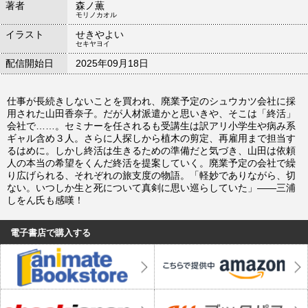
著者
森ノ薫
モリノカオル
イラスト
せきやよい
セキヤヨイ
配信開始日
2025年09月18日
仕事が長続きしないことを買われ、廃業予定のシュウカツ会社に採
用された山田香奈子。だが人材派遣かと思いきや、そこは「終活」
会社で……。セミナーを任されるも受講生は訳アリ小学生や病み系
ギャル含め３人。さらに人探しから植木の剪定、再雇用まで担当す
るはめに。しかし終活は生きるための準備だと気づき、山田は依頼
人の本当の希望をくんだ終活を提案していく。廃業予定の会社で繰
り広げられる、それぞれの旅支度の物語。「軽妙でありながら、切
ない。いつしか生と死について真剣に思い巡らしていた」――三浦
しをん氏も感嘆！
電子書店で購入する