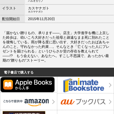
ハルオカリノ
イラスト
カスヤナガト
カスヤナガト
配信開始日
2015年11月20日
「届かない贈りもの、承ります――。店主」大学進学を機に上京し
た鈴歩は、幼いころ大好きだった祖母と疎遠なまま死に別れたこと
を後悔している。雨が降る度に思い出す、大好きだったおばあちゃ
んのこと。守れなかった約束…。そんなとき「亡くなった人にプレ
ゼントを届けられる」というひらさか堂の存在を教えられて
――!? もう会えない、あなたへ。すこし不思議で、あったかい最
期の“贈りもの”ストーリー。
電子書店で購入する