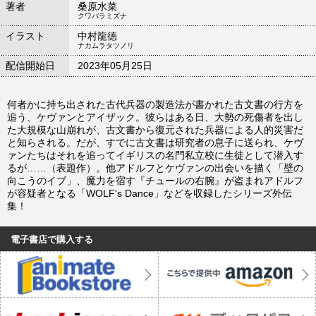
著者
桑原水菜
クワバラミズナ
イラスト
中村龍徳
ナカムラタツノリ
配信開始日
2023年05月25日
何者かに持ち出された古代兵器の製造法が書かれた古文書の行方を
追う、ケヴァンとアイザック。彼らはある日、大勢の死傷者を出し
た大規模な山崩れが、古文書から復元された兵器による人的災害だ
と知らされる。だが、すでに古文書は研究者の息子に送られ、ケヴ
ァンたちはそれを追ってイギリスの名門私立校に生徒として潜入す
るが……（表題作）。他アドルフとケヴァンの出会いを描く「壁の
向こうのイブ」、魔力を宿す『チュールの右腕』が盗まれアドルフ
が容疑者となる「WOLF's Dance」などを収録したシリーズ外伝
集！
電子書店で購入する