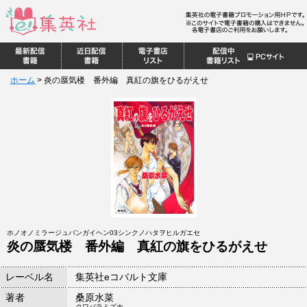
ホーム
>
炎の蜃気楼 番外編 真紅の旗をひるがえせ
ホノオノミラージュバンガイヘン03シンクノハタヲヒルガエセ
炎の蜃気楼 番外編 真紅の旗をひるがえせ
レーベル名
集英社eコバルト文庫
著者
桑原水菜
クワバラミズナ