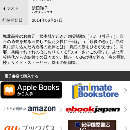
イラスト
浜田翔子
ハマダショウコ
配信開始日
2014年06月27日
城北高校のお膝元、松本城で起きた幽霊騒動(「ふたり牡丹」)。自
らの過去を知る面差しの似た女性に千秋は…(「鏡像の恋」)。赤鯨
衆に潜り込んだ内通者の正体とは(「真紅の旗をひるがえせ」)。高
耶、兵頭それぞれの心におりてくる思い(「さいごの雪」)。城北高
校時代から赤鯨衆での日々まで、懐かしいあの頃が甦る「炎の蜃気
楼」サイド・ストーリー。珠玉の短編集。
電子書店で購入する