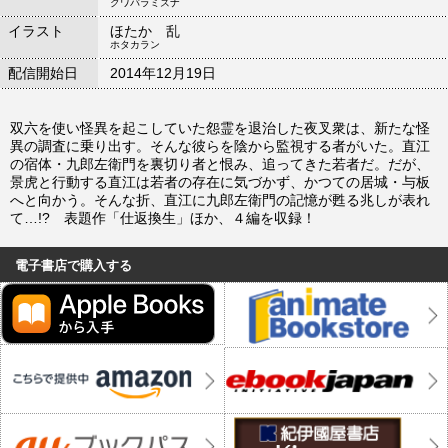
クワバラミズナ
イラスト
ほたか 乱
ホタカラン
配信開始日
2014年12月19日
双六を使い怪異を起こしていた怨霊を退治した夜叉衆は、新たな怪
異の調査に乗り出す。そんな彼らを陰から監視する者がいた。直江
の宿体・九郎左衛門を裏切り者と恨み、追ってきた若者だ。だが、
景虎と行動する直江は若者の存在に気づかず、かつての居城・与板
へと向かう。そんな折、直江に九郎左衛門の記憶が甦る兆しが表れ
て…!? 表題作「仕返換生」ほか、４編を収録！
電子書店で購入する