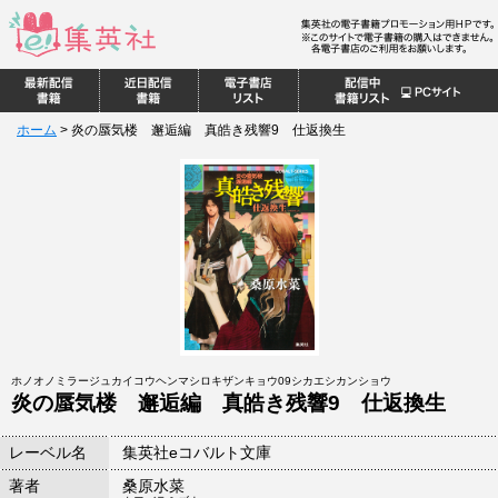
ホーム
>
炎の蜃気楼 邂逅編 真皓き残響9 仕返換生
ホノオノミラージュカイコウヘンマシロキザンキョウ09シカエシカンショウ
炎の蜃気楼 邂逅編 真皓き残響9 仕返換生
レーベル名
集英社eコバルト文庫
著者
桑原水菜