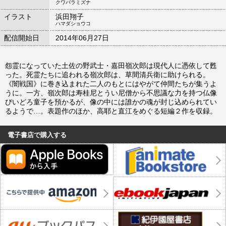
クワバラミズナ
イラスト
浜田翔子
ハマダショウコ
配信開始日
2014年06月27日
怨霊になっていた土佐の野武士・嘉田嶺次郎は現代人に憑依して甦
った。死霊たちに追われる嶺次郎は、草間清兵衛に助けられる。
《闇戦国》に巻き込まれた二人のもとにはやがて仲間たちが集うよ
うに。一方、嶺次郎は寿桂尼とうい尼僧から不思議な力を持つ仏像
びいどろ童子を預かるが、像の中には誰かの魂が封じ込められてい
るようで…。表題作のほか、高耶と直江をめぐる短編２作を収録。
電子書店で購入する