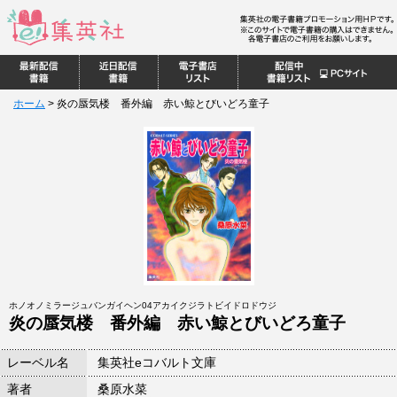
ホーム
>
炎の蜃気楼 番外編 赤い鯨とびいどろ童子
ホノオノミラージュバンガイヘン04アカイクジラトビイドロドウジ
炎の蜃気楼 番外編 赤い鯨とびいどろ童子
レーベル名
集英社eコバルト文庫
著者
桑原水菜