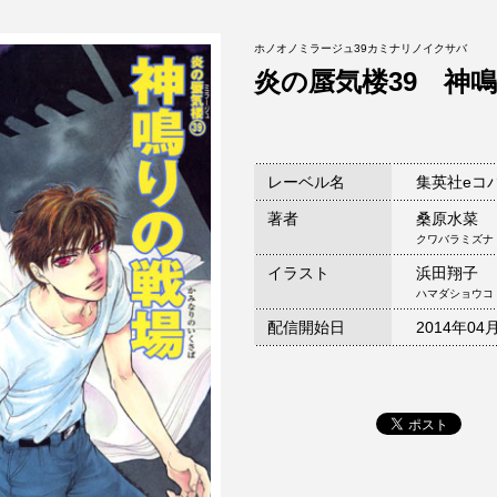
ホノオノミラージュ39カミナリノイクサバ
炎の蜃気楼39 神
レーベル名
集英社eコ
著者
桑原水菜
クワバラミズナ
イラスト
浜田翔子
ハマダショウコ
配信開始日
2014年04