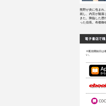
熊野が炎に包まれ
就し、内宮が陥落
きた。降臨した歴
った信長。布都御
※配信開始日は
い。