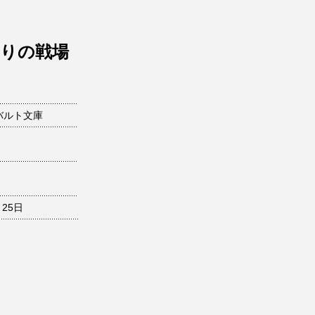
鳴りの戦場
バルト文庫
月25日