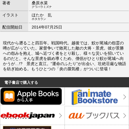
著者
桑原水菜
クワバラミズナ
イラスト
ほたか 乱
ホタカラン
配信開始日
2014年07月25日
現代から遡ること四百年。戦国時代。越後では、鮫が尾城の怨霊の
噂が広がっていた。家督争いで敗死した敵の大将・景虎。彼が景勝
への怨みを抱え、城へ近づく者をとり殺し、様々な災いを招いてい
るのだと。そんな景虎を鎮め導くため、僧侶がひとり鮫が尾城へ向
かうが…!? 景虎と直江。“運命のふたり”が出会い、壮絶荘厳な物語
を紡ぎ始める。もうひとつの「炎の蜃気楼」がついに登場！
電子書店で購入する