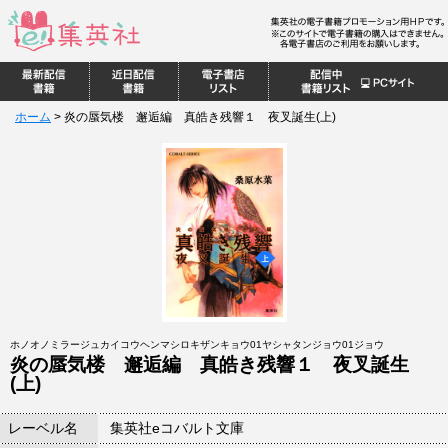
ホーム
>
炎の蜃気楼 邂逅編 真皓き残響１ 夜叉誕生(上)
ホノオノミラージュカイコウヘンマシロキザンキョウ01ヤシャタンジョウ01ジョウ
炎の蜃気楼 邂逅編 真皓き残響１ 夜叉誕生
(上)
レーベル名
集英社eコバルト文庫