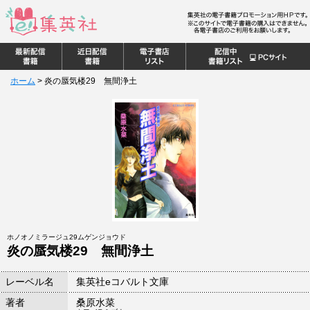
ホーム
>
炎の蜃気楼29 無間浄土
ホノオノミラージュ29ムゲンジョウド
炎の蜃気楼29 無間浄土
レーベル名
集英社eコバルト文庫
著者
桑原水菜