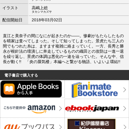
イラスト
高嶋上総
タカシマカズサ
配信開始日
2018年03月02日
直江と美奈子の間になにが起きたのか――。惨劇がもたらしたもの
を晴家は査べてしまった。そして知ってしまった。景虎たち三人の
間でもつれた糸は、ますます複雑に絡まっていく。一方、長秀と勝
永が根針法の壇潰しに奔走しているものの織田との攻防は一進一退
を繰り返し、景虎の体調は悪化の一途を辿っていた。そんな中、信
長が動く!! 「炎の蜃気楼」本編へと繋がる物語、いよいよ環結!!
電子書店で購入する