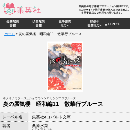
ホーム
>
炎の蜃気楼 昭和編11 散華行ブルース
ホノオノミラージュショウワヘン11サンゲコウブルース
炎の蜃気楼 昭和編11 散華行ブルース
レーベル名
集英社eコバルト文庫
著者
桑原水菜
クワバラミズナ