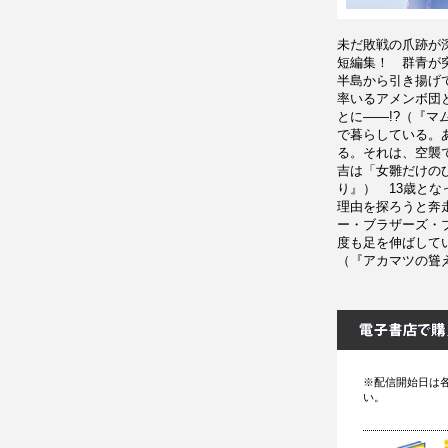
未だ敗戦の爪跡が
短編集！ 群青が
半島から引き揚げ
率いるアメンボ団
とに――!?（『
で暮らしている。
る。それは、空襲
吉は「女雛だけの
り』） 13歳と
理由を探ろうと奔
ー・ブラザーズ・
度も足を伸ばして
（『アカマツの聳
※配信開始日は
い。