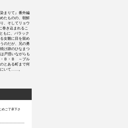
染まりて』番外編
めたものの、朝鮮
り、そしてリョウ
に巻き込まれるこ
とともに、バラック
る女雛に目を留め
うのだが、兄の勇
焼け跡のひなまつ
城は戸惑いながらも
・Ｂ・Ｂ ～ブル
のとある町まで何
にいて……。
じめご了承下さ