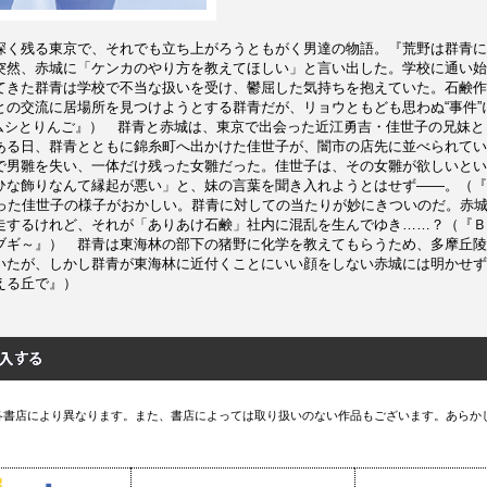
深く残る東京で、それでも立ち上がろうともがく男達の物語。『荒野は群青に
突然、赤城に「ケンカのやり方を教えてほしい」と言い出した。学校に通い始
てきた群青は学校で不当な扱いを受け、鬱屈した気持ちを抱えていた。石鹸作
との交流に居場所を見つけようとする群青だが、リョウともども思わぬ“事件”
マムシとりんご』） 群青と赤城は、東京で出会った近江勇吉・佳世子の兄妹
ある日、群青とともに錦糸町へ出かけた佳世子が、闇市の店先に並べられてい
で男雛を失い、一体だけ残った女雛だった。佳世子は、その女雛が欲しいとい
ひな飾りなんて縁起が悪い」と、妹の言葉を聞き入れようとはせず――。（『
なった佳世子の様子がおかしい。群青に対しての当たりが妙にきついのだ。赤
走するけれど、それが「ありあけ石鹸」社内に混乱を生んでゆき……？（『Ｂ
ブギ～』） 群青は東海林の部下の猪野に化学を教えてもらうため、多摩丘陵
いたが、しかし群青が東海林に近付くことにいい顔をしない赤城には明かせず
える丘で』）
各書店により異なります。また、書店によっては取り扱いのない作品もございます。あらか