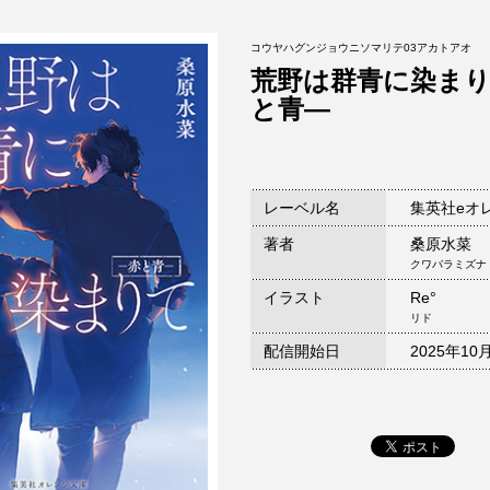
コウヤハグンジョウニソマリテ03アカトアオ
荒野は群青に染ま
と青―
レーベル名
集英社eオ
著者
桑原水菜
クワバラミズナ
イラスト
Re°
リド
配信開始日
2025年10