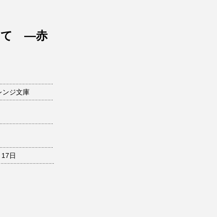
りて ―赤
レンジ文庫
月17日