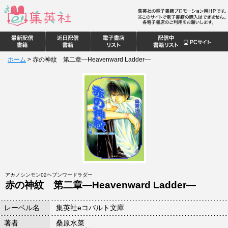
ホーム
>
赤の神紋 第二章―Heavenward Ladder―
アカノシンモン02ヘブンワードラダー
赤の神紋 第二章―Heavenward Ladder―
レーベル名
集英社eコバルト文庫
著者
桑原水菜