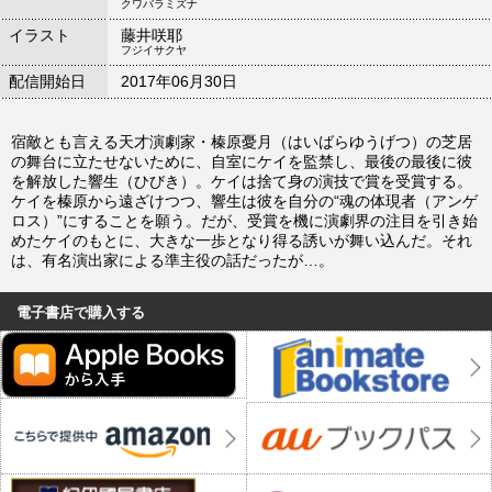
クワバラミズナ
イラスト
藤井咲耶
フジイサクヤ
配信開始日
2017年06月30日
宿敵とも言える天才演劇家・榛原憂月（はいばらゆうげつ）の芝居
の舞台に立たせないために、自室にケイを監禁し、最後の最後に彼
を解放した響生（ひびき）。ケイは捨て身の演技で賞を受賞する。
ケイを榛原から遠ざけつつ、響生は彼を自分の“魂の体現者（アンゲ
ロス）”にすることを願う。だが、受賞を機に演劇界の注目を引き始
めたケイのもとに、大きな一歩となり得る誘いが舞い込んだ。それ
は、有名演出家による準主役の話だったが…。
電子書店で購入する