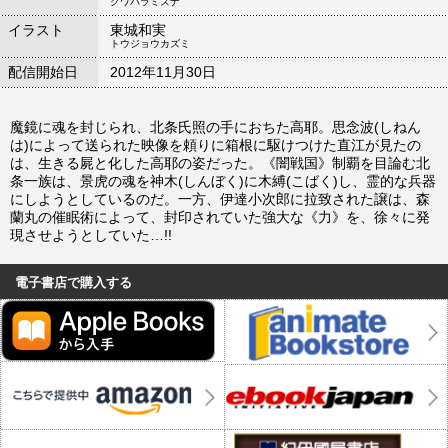
クワバラミズナ
イラスト
東城和実
トウジョウカズミ
配信開始日
2012年11月30日
魔鏡に魂を封じられ、北条氏照の手におちた高耶。思念波(しねん
は)によって送られた映像を頼りに箱根に駆けつけた直江が見たの
は、生きる屍と化した高耶の姿だった。《闇戦国》制覇を目論む北
条一族は、景虎の魂を神木(しんぼく)に木縛(こばく)し、霊的な兵器
にしようとしているのだ。一方、伊達小次郎に拉致された譲は、森
蘭丸の催眠術によって、封印されていた強大な《力》を、徐々に発
現させようとしていた…!!
電子書店で購入する