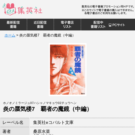
ホーム
>
炎の蜃気楼7 覇者の魔鏡（中編）
ホノオノミラージュ07ハシャノマキョウ02チュウヘン
炎の蜃気楼7 覇者の魔鏡（中編）
レーベル名
集英社eコバルト文庫
著者
桑原水菜