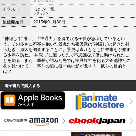
クワバラミズナ
イラスト
ほたか 乱
ホタカラン
配信開始日
2015年01月30日
“神隠し”に遭い、『神通力』を得て戻る子供が急増しているとい
う。その多さに不審を抱いた景虎たち夜叉衆は“神隠し”の起きた村
へ赴き、原因を調査することに。景虎は直江とともに未来を予知す
る少年を訪ね、“神隠し”に遭った先で不思議な尼僧に助けられたこ
とを知る。また、勝長が訪ねた先では宇具奴神を祀る大釜池神社の
札を見つけて…。事件の裏に框一族の影が差す！ 彼らの目的と
は!?
電子書店で購入する