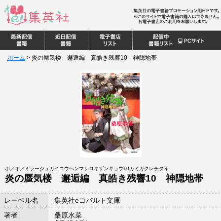
ホーム
>
炎の蜃気楼 邂逅編 真皓き残響10 神隠地帯
ホノオノミラージュカイコウヘンマシロキザンキョウ10カミガクレチタイ
炎の蜃気楼 邂逅編 真皓き残響10 神隠地帯
レーベル名
集英社eコバルト文庫
著者
桑原水菜