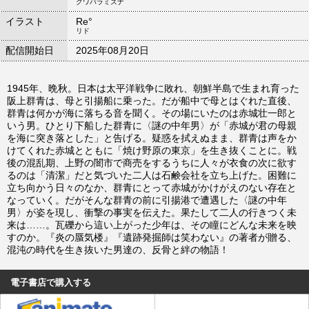
クワバラミズナ
イラスト
Re°
リド
配信開始日
2025年08月20日
1945年、晩秋。日本は太平洋戦争に敗れ、朝鮮半島で生まれ育った
阪上群青は、母と引揚船に乗った。だが船中で母とはぐれた直後、
群青は何かが海に落ちる音を聞く。その場にいたのは赤城壮一郎と
いう男。ひとり下船した群青に〈謎の中年男〉が「赤城が君の母親
を海に突き落とした」と告げる。疑惑を拭えぬまま、群青は声をか
けてくれた赤城とともに「焼け野原の東京」を生き抜くことに。戦
後の混乱期、上野の闇市で商売をするうちに人々が衣食の次に欲す
るのは「清潔」だと気づいた二人は石鹸会社を立ち上げた。困難に
立ち向かう日々のなか、群青にとって赤城がかけがえのない存在と
なっていく。だがそんな群青の前に引揚港で遭遇した〈謎の中年
男〉が姿を現し、衝撃の事実を伝えた。果たして二人の行きつく未
来は……。瓦礫から這い上がった少年は、その瞳にどんな未来を映
すのか。『炎の蜃気楼』『遺跡発掘師は笑わない』の著者が贈る、
混沌の時代を生き抜いた男達の、反骨と絆の物語！
電子書店で購入する