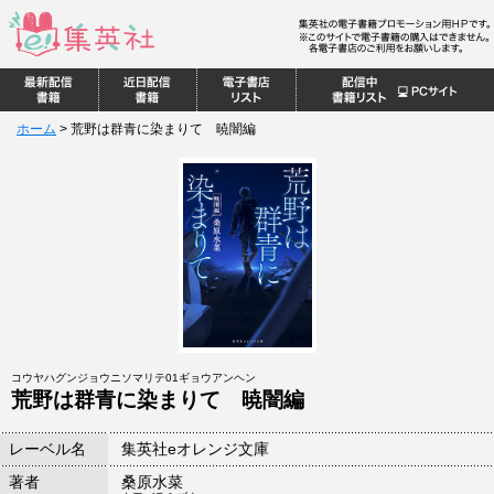
ホーム
>
荒野は群青に染まりて 暁闇編
コウヤハグンジョウニソマリテ01ギョウアンヘン
荒野は群青に染まりて 暁闇編
レーベル名
集英社eオレンジ文庫
著者
桑原水菜