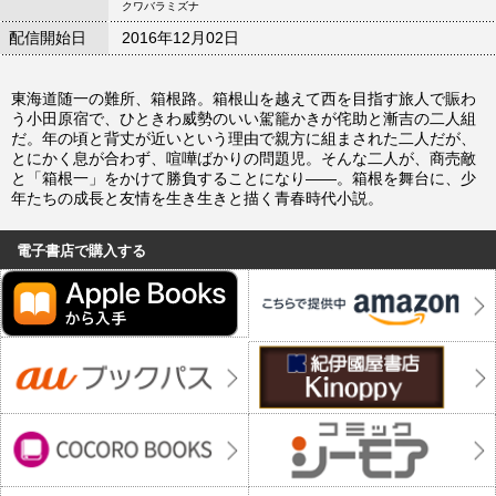
クワバラミズナ
配信開始日
2016年12月02日
東海道随一の難所、箱根路。箱根山を越えて西を目指す旅人で賑わ
う小田原宿で、ひときわ威勢のいい駕籠かきが侘助と漸吉の二人組
だ。年の頃と背丈が近いという理由で親方に組まされた二人だが、
とにかく息が合わず、喧嘩ばかりの問題児。そんな二人が、商売敵
と「箱根一」をかけて勝負することになり――。箱根を舞台に、少
年たちの成長と友情を生き生きと描く青春時代小説。
電子書店で購入する