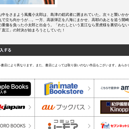
山中をさまよう風魔小太郎は、島津の鎧武者に囲まれていた。次々と襲いかか
丸で立ち向かうが…。一方、高坂弾正を八海にまかせ、高耶のあとを追う開崎
の重傷を負った小太郎と出会う。「わたしという直江なら景虎様を裏切らない
「直江」の対決が始まろうとしていた！
各書店により異なります。また、書店によっては取り扱いのない作品もございます。あらか