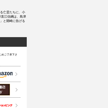
る亡霊たちに、小
/直江信綱は、島津
」と開崎に告げる
じめご了承下さ