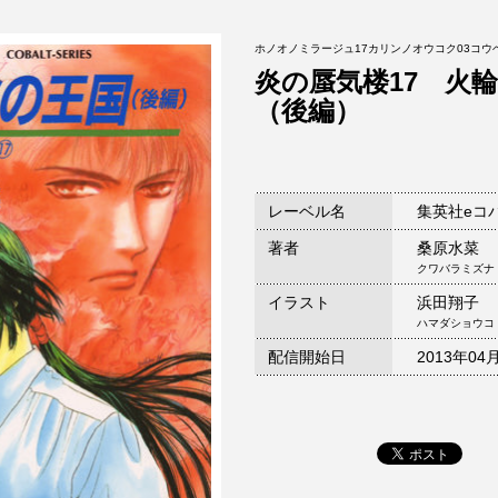
ホノオノミラージュ17カリンノオウコク03コウ
炎の蜃気楼17 火
（後編）
レーベル名
集英社eコ
著者
桑原水菜
クワバラミズナ
イラスト
浜田翔子
ハマダショウコ
配信開始日
2013年04