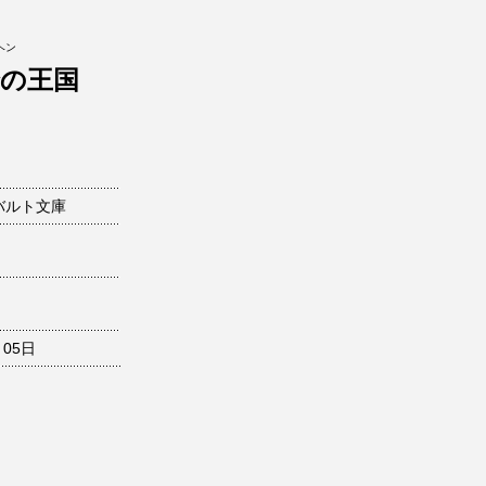
ヘン
輪の王国
バルト文庫
月05日