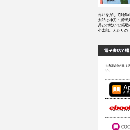
高耶を探して阿蘇
太郎は神刀・嵐斬
兵との戦いで瀕死
小太郎。ふたりの
※配信開始日は
い。