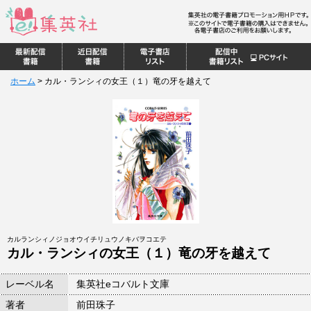
ホーム
>
カル・ランシィの女王（１）竜の牙を越えて
カルランシィノジョオウイチリュウノキバヲコエテ
カル・ランシィの女王（１）竜の牙を越えて
レーベル名
集英社eコバルト文庫
著者
前田珠子