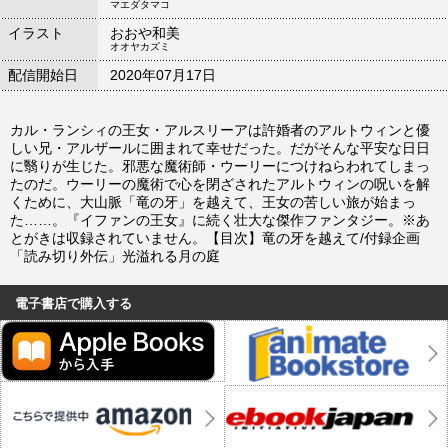
マエダタマコ
イラスト
おおや和美
オオヤカズミ
配信開始日
2020年07月17日
カル・ランシィの王女・アルスリーアは許婚者のアルトウィンと優
しい兄・アルザールに囲まれて幸せだった。だがそんな平安な日日
に翳りが生じた。邪悪な魔術師・ウーリーにつけねらわれてしまっ
たのだ。ウーリーの魔術で心を閉ざされたアルトウィンの呪いを解
くために、大山脈「竜の牙」を越えて、王女の苦しい旅が始まっ
た……。『イファンの王女』に続く壮大な傑作ファンタジー。※あ
とがきは収録されていません。【目次】竜の牙を越えて/付録企画
「読み切り外伝」光溢れる月の庭
電子書店で購入する