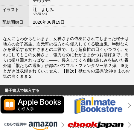
マエダタマコ
イラスト
辻 よしみ
ツジヨシミ
配信開始日
2020年06月19日
なんにもわからないまま、女神さまの依巫にされてしまった桜子は
地方の女子高生。次元壁の彼方から侵入してくる吸血鬼、半獣なん
かを退治する女神さまとの二役で、もう超多忙の日々がつづく。そ
れにしてもこの女神さま、強力なのにわがままかつお酒好きで、周
りは振り回されっぱなし――。侵入してくる側の哀しみを描いた番
外編「獣たちの選択」併録のパワフル・ファンタジー第２弾。※あ
とがきは収録されていません。【目次】獣たちの選択/女神さまのお
気の向くまま２
電子書店で購入する