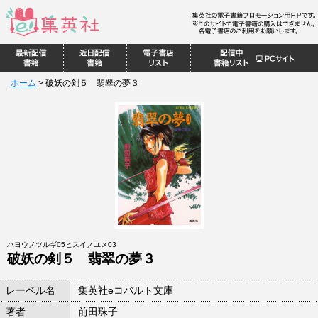
ホーム
>
破妖の剣５ 翡翠の夢３
ハヨウノツルギ05ヒスイノユメ03
破妖の剣５ 翡翠の夢３
レーベル名
集英社eコバルト文庫
著者
前田珠子