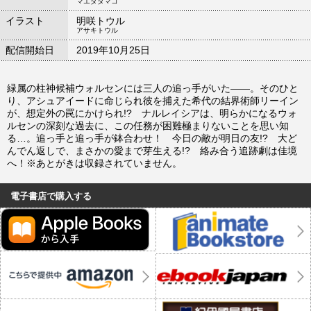
マエダタマコ
イラスト
明咲トウル
アサキトウル
配信開始日
2019年10月25日
緑属の柱神候補ウォルセンには三人の追っ手がいた――。そのひと
り、アシュアイードに命じられ彼を捕えた希代の結界術師リーイン
が、想定外の罠にかけられ!? ナルレイシアは、明らかになるウォ
ルセンの深刻な過去に、この任務が困難極まりないことを思い知
る…。追っ手と追っ手が鉢合わせ！ 今日の敵が明日の友!? 大ど
んでん返しで、まさかの愛まで芽生える!? 絡み合う追跡劇は佳境
へ！※あとがきは収録されていません。
電子書店で購入する