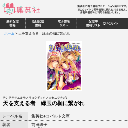
ホーム
>
天を支える者 緑玉の枷に繋がれ
テンヲササエルモノリョクギョクノカセニツナガレ
天を支える者 緑玉の枷に繋がれ
レーベル名
集英社eコバルト文庫
著者
前田珠子