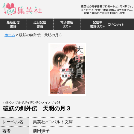
ホーム
>
破妖の剣外伝 天明の月３
ハヨウノツルギガイデンテンメイノツキ03
破妖の剣外伝 天明の月３
レーベル名
集英社eコバルト文庫
著者
前田珠子