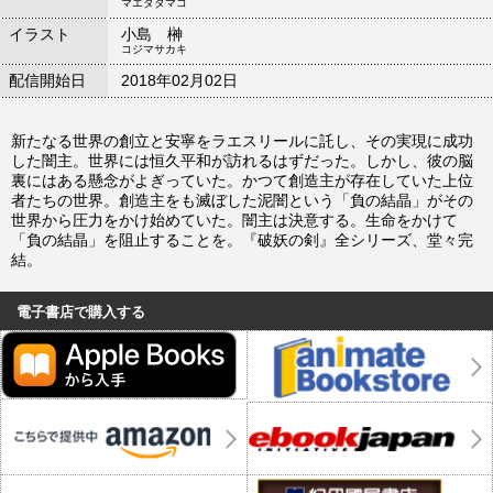
マエダタマコ
イラスト
小島 榊
コジマサカキ
配信開始日
2018年02月02日
新たなる世界の創立と安寧をラエスリールに託し、その実現に成功
した闇主。世界には恒久平和が訪れるはずだった。しかし、彼の脳
裏にはある懸念がよぎっていた。かつて創造主が存在していた上位
者たちの世界。創造主をも滅ぼした泥闇という「負の結晶」がその
世界から圧力をかけ始めていた。闇主は決意する。生命をかけて
「負の結晶」を阻止することを。『破妖の剣』全シリーズ、堂々完
結。
電子書店で購入する